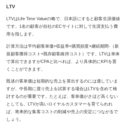
LTV
LTVはLife Time Valueの略で、日本語にすると顧客生涯価値
です。1名の顧客が自社のECサイトに対して生涯支払う費
用を指します。
計算方法は平均顧客単価×収益率×購買頻度×継続期間-（新
規顧客獲得コスト+既存顧客維持コスト）です。LTVは単体
で算出できますがCPAと比べれば、より具体的にKPIを置
くことができます。
既述の客単価は短期的な売上を算出するのには適していま
すが、中長期に渡り売上を試算する場合はLTVを含めて検
討するのが重要です。たとえば、客単価がさほど高くない
としても、LTVが高いロイヤルカスタマーを育てられれ
ば、将来的な集客コストの削減や売上の安定につながるで
しょう。