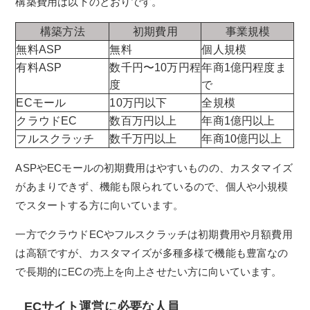
構築費用は以下のとおりです。
構築方法
初期費用
事業規模
無料ASP
無料
個人規模
有料ASP
数千円〜10万円程
年商1億円程度ま
度
で
ECモール
10万円以下
全規模
クラウドEC
数百万円以上
年商1億円以上
フルスクラッチ
数千万円以上
年商10億円以上
ASPやECモールの初期費用はやすいものの、カスタマイズ
があまりできず、機能も限られているので、個人や小規模
でスタートする方に向いています。
一方でクラウドECやフルスクラッチは初期費用や月額費用
は高額ですが、カスタマイズが多種多様で機能も豊富なの
で長期的にECの売上を向上させたい方に向いています。
ECサイト運営に必要な人員