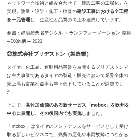
ネットワーク技術と組み合わせて「建設工事の工場化」を
実現。
測量・設計・施工・検査の
建設工事における全工程
を一元管理
し、生産性と品質の向上を達成しています。
参照：経済産業省デジタル トランスフォーメーション 銘柄
─DX銘柄 ─ 2023
②株式会社ブリヂストン（製造業）
タイヤ、化工品、運動用品事業を展開するブリヂストンで
は主力事業であるタイヤの製造・販売において業界全体の
売上高も営業利益率も年々低下していることが課題でし
た。
そこで、
高付加価値のある新サービス「mobox」を欧州を
中心に展開し、その後国内でも実施
しました。
「mobox」はタイヤのメンテナンスをサービスとして受け
取る新しいビジネスで、燃費の悪化や車両故障につながる