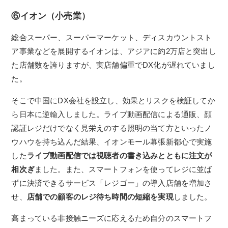
⑥イオン（小売業）
総合スーパー、スーパーマーケット、ディスカウントスト
ア事業などを展開するイオンは、アジアに約2万店と突出し
た店舗数を誇りますが、実店舗偏重でDX化が遅れていまし
た。
そこで中国にDX会社を設立し、効果とリスクを検証してか
ら日本に逆輸入しました。ライブ動画配信による通販、顔
認証レジだけでなく見栄えのする照明の当て方といったノ
ウハウを持ち込んだ結果、イオンモール幕張新都心で実施
した
ライブ動画配信では視聴者の書き込みとともに注文が
相次ぎ
ました。
また、スマートフォンを使ってレジに並ば
ずに決済できるサービス「レジゴー」の導入店舗を増加さ
せ、
店舗での顧客のレジ待ち時間の短縮を実現
しました。
高まっている非接触ニーズに応えるため自分のスマートフ