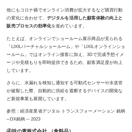
他にもコロナ禍でオンライン消費が拡大するなど購買行動
の変化に合わせて、
デジタルを活用した顧客体験の向上と
販売プロセスの効率化
を進めています。
たとえば、オンラインでショールーム展示商品が見られる
「LIXILバーチャルショールー
ム」や「LIXILオンラインショ
ールーム」ではオンライン接客に加え、3Dで完成予想イメ
ージや見積もりを即時提供できるため、顧客満足度が向上
しています。
さらに、水漏れを検知し通知する可動式センサーや水道管
が破裂した際、自動的に供給を遮断するデバイスの開発な
ど新規事業も展開しています。
参照：経済産業省デジタル トランスフォーメーション 銘柄
─DX銘柄 ─ 2023
④味の素株式会社 （食料品）