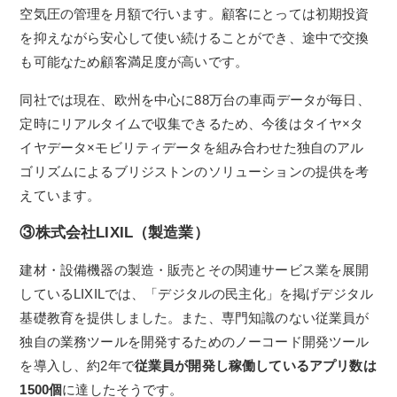
空気圧の管理を月額で行います。顧客にとっては初期投資
を抑えながら安心して使い続けることができ、途中で交換
も可能なため顧客満足度が高いです。
同社では現在、欧州を中心に88万台の車両データが毎日、
定時にリアルタイムで収集できるため、今後はタイヤ×タ
イヤデータ×モビリティデータを組み合わせた独自のアル
ゴリズムによるブリジストンのソリューションの提供を考
えています。
③株式会社LIXIL（製造業）
建材・設備機器の製造・販売とその関連サービス業を展開
しているLIXILでは、「デジタルの民主化」を掲げデジタル
基礎教育を提供しました。また、専門知識のない従業員が
独自の業務ツールを開発するためのノーコード開発ツール
を導入し、約2年で
従業員が開発し稼働しているアプリ数は
1500個
に達したそうです。