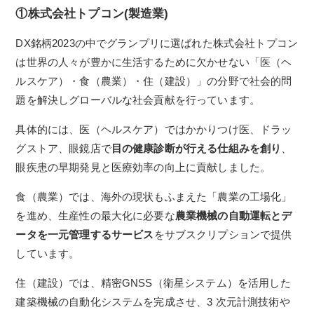
①株式会社トプコン(製造業)
DX銘柄2023の中でグランプリに選ばれた株式会社トプコン
は世界の人々が豊かに生活するために欠かせない「医（ヘ
ルスケア）・食（農業）・住（建設）」の分野で社会的問
題を解決しグローバルな社会貢献を行っています。
具体的には、医（ヘルスケア）ではかかりつけ医、ドラッ
グストア、眼鏡店で
目の健康診断が行える仕組みを創り
、
眼疾患の早期発見と医療効率の向上に貢献しました。
食（農業）では、海外の現状もふまえた「農業の工場化」
を進め、生産性の最大化に必要な
農業機械の自動運転とデ
ータを一元管理するサービス
をサブスクリプションで提供
しています。
住（建設）では、精密GNSS（衛星システム）を活用した
建築機械の自動化システムを完成させ、3 次元計測技術や