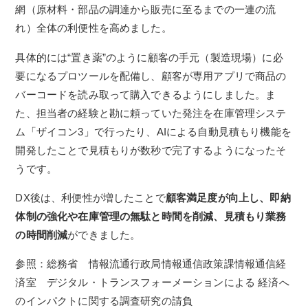
網（原材料・部品の調達から販売に至るまでの一連の流
れ）全体の利便性を高めました。
具体的には“置き薬”のように顧客の手元（製造現場）に必
要になるプロツールを配備し、顧客が専用アプリで商品の
バーコードを読み取って購入できるようにしました。
ま
た、担当者の経験と勘に頼っていた発注を在庫管理システ
ム「ザイコン3」で行ったり、AIによる自動見積もり機能を
開発したことで見積もりが数秒で完了するようになったそ
うです。
DX後は、利便性が増したことで
顧客満足度が向上し、即納
体制の強化や在庫管理の無駄と時間を削減、見積もり業務
の時間削減
ができました。
参照：総務省 情報流通行政局情報通信政策課情報通信経
済室 デジタル・トランスフォーメーションによる 経済へ
のインパクトに関する調査研究の請負