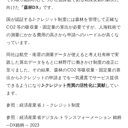
向けた
「森林DX」
です。
国が認証するJ-クレジット制度には森林を管理して正確な
CO2 等の吸収量・固定量の算出が必要ですが、人海戦術で
の測量にかかる費用の高さから申請へのハードルが高くな
っています。
同社は航空・衛星の測量データが使えると考え社有林で実
践した算出データをもとに林野庁に働きかけ制度の改正に
至りました。
その結果、森林のCO2 等吸収量・固定量の算
出からJ-クレジットの申請までを一気通貫でサービス提供
できるようになり
J-クレジット売買の活性化に貢献
してい
ます。
参照：経済産業省Ｊ－クレジット制度
参照：経済産業省デジタル トランスフォーメーション 銘柄
─DX銘柄 ─ 2023