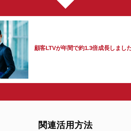
顧客LTVが
年間で約1.3倍成長
しまし
関連活用方法