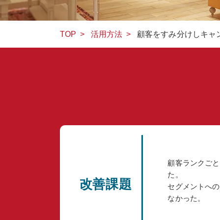
TOP
>
活用方法
>
顧客をすみ分けしキャ
顧客ランクごと
た。
改善課題
セグメントへの
なかった。