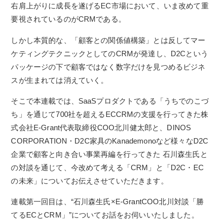
右肩上がりに成長を遂げるEC市場において、いま改めて重
要視されているのがCRMである。
しかし本質的な、「顧客との関係値構築」とは反してマー
ケティングテクニックとしてのCRMが発達し、D2Cという
パッケージの下で顧客ではなく数字だけを見つめるビジネ
スが生まれては消えていく。
そこで本連載では、SaaSプロダクトである「うちでのこづ
ち」を通じて700社を超えるECCRMの支援を行ってきた株
式会社E-Grant代表取締役COO北川健太郎と、DINOS
CORPORATION・D2C家具のKanademonoなど様々なD2C
企業で顧客と向き合い事業再編を行ってきた 石川森生氏と
の対談を通じて、今改めて考える「CRM」と「D2C・EC
の未来」についてお伝えさせていただきます。
連載第一回目は、“石川森生氏×E-GrantCOO北川対談「勝
てるECとCRM」”についてお話をお伺いいたしました。