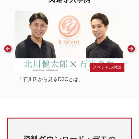
スペシャル対談
談
「石川氏から見るD2Cとは」
イ