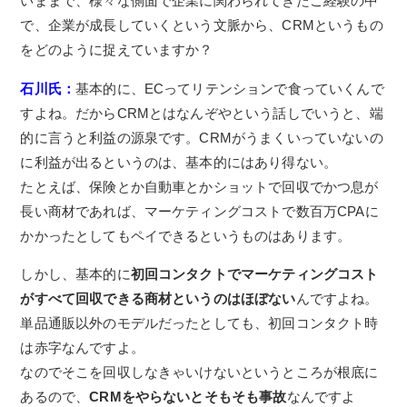
いままで、様々な側面で企業に関わられてきたご経験の中
で、企業が成長していくという文脈から、CRMというもの
をどのように捉えていますか？
石川氏：
基本的に、ECってリテンションで食っていくんで
すよね。だからCRMとはなんぞやという話しでいうと、端
的に言うと利益の源泉です。CRMがうまくいっていないの
に利益が出るというのは、基本的にはあり得ない。
たとえば、保険とか自動車とかショットで回収でかつ息が
長い商材であれば、マーケティングコストで数百万CPAに
かかったとしてもペイできるというものはあります。
しかし、基本的に
初回コンタクトでマーケティングコスト
がすべて回収できる商材というのはほぼない
んですよね。
単品通販以外のモデルだったとしても、初回コンタクト時
は赤字なんですよ。
なのでそこを回収しなきゃいけないというところが根底に
あるので、
CRMをやらないとそもそも事故
なんですよ