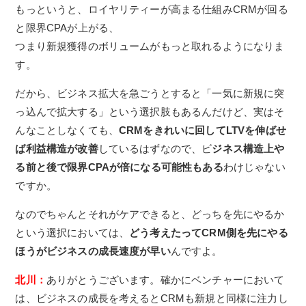
もっというと、ロイヤリティーが高まる仕組みCRMが回る
と限界CPAが上がる、
つまり新規獲得のボリュームがもっと取れるようになりま
す。
だから、ビジネス拡大を急ごうとすると「一気に新規に突
っ込んで拡大する」という選択肢もあるんだけど、実はそ
んなことしなくても、
CRMをきれいに回してLTVを伸ばせ
ば利益構造が改善
しているはずなので、ビ
ジネス構造上や
る前と後で限界CPAが倍になる可能性もある
わけじゃない
ですか。
なのでちゃんとそれがケアできると、どっちを先にやるか
という選択においては、
どう考えたってCRM側を先にやる
ほうがビジネスの成長速度が早い
んですよ。
北川：
ありがとうございます。確かにベンチャーにおいて
は、ビジネスの成長を考えるとCRMも新規と同様に注力し