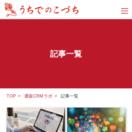
記事一覧
TOP
>
通販CRMラボ
>
記事一覧