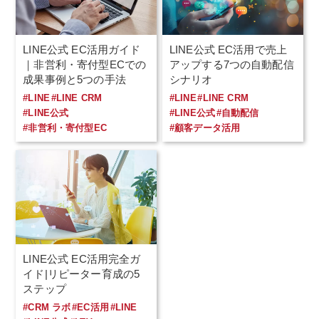
LINE公式 EC活用ガイド
LINE公式 EC活用で売上
｜非営利・寄付型ECでの
アップする7つの自動配信
成果事例と5つの手法
シナリオ
#LINE
#LINE CRM
#LINE
#LINE CRM
#LINE公式
#LINE公式
#自動配信
#非営利・寄付型EC
#顧客データ活用
LINE公式 EC活用完全ガ
イド|リピーター育成の5
ステップ
#CRM ラボ
#EC活用
#LINE