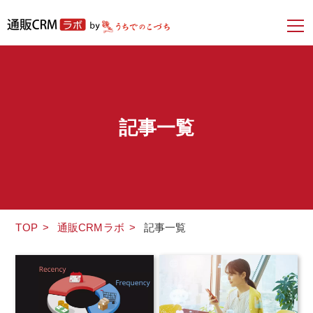
記事一覧
TOP
>
通販CRMラボ
>
記事一覧