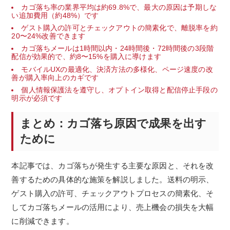
カゴ落ち率の業界平均は約69.8%で、最大の原因は予期しな
い追加費用（約48%）です
ゲスト購入の許可とチェックアウトの簡素化で、離脱率を約
20〜24%改善できます
カゴ落ちメールは1時間以内・24時間後・72時間後の3段階
配信が効果的で、約8〜15%を購入に導けます
モバイルUXの最適化、決済方法の多様化、ページ速度の改
善が購入率向上のカギです
個人情報保護法を遵守し、オプトイン取得と配信停止手段の
明示が必須です
まとめ：カゴ落ち原因で成果を出す
ために
本記事では、カゴ落ちが発生する主要な原因と、それを改
善するための具体的な施策を解説しました。送料の明示、
ゲスト購入の許可、チェックアウトプロセスの簡素化、そ
してカゴ落ちメールの活用により、売上機会の損失を大幅
に削減できます。