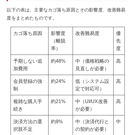
以下の表は、主要なカゴ落ち原因とその影響度、改善難易
度をまとめたものです。
カゴ落ち原因
影響度
改善難易度
優
（離脱
先
率）
度
予期しない追
約48%
中（価格戦略の
高
加費用
見直しが必要）
会員登録の強
約24%
低（システム設
高
制
定で対応可）
複雑な購入手
約21%
中（UI/UX改善
高
続き
が必要）
決済方法の選
約9%
中（決済代行と
中
択肢不足
の契約が必要）