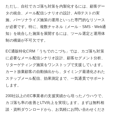
ただし、自社でカゴ落ち対策を内製化するには、顧客デー
タの統合、メール配信シナリオの設計、A/Bテストの実
施、パーソナライズ施策の運用といった専門的なリソース
が必要です。特に、複数チャネル（メール・SMS・Web通
知）を統合した施策を展開するには、ツール選定と運用体
制の構築が不可欠です。
EC通販特化CRM「うちでのこづち」では、カゴ落ち対策
に必要なメール配信シナリオ設計、顧客セグメント分析、
リターゲティング施策をワンストップで支援しています。
カート放棄顧客の自動抽出から、タイミング最適化された
ステップメール配信、効果測定まで、一気通貫でサポート
します。
200社以上のEC事業者の支援実績から培ったノウハウで、
カゴ落ち率の改善とLTV向上を実現します。まずは無料相
談・資料ダウンロードから、お気軽にお問い合わせくださ