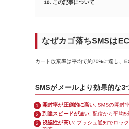
10.
この記事について
なぜカゴ落ちSMSはE
カート放棄率は平均で約70%に達し、
SMSがメールより効果的な3
開封率が圧倒的に高い
: SMSの開
到達スピードが速い
: 配信から平均
視認性が高い
: プッシュ通知でロッ
です