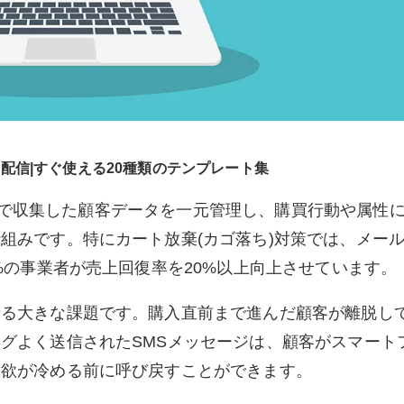
S配信|すぐ使える20種類のテンプレート集
トで収集した顧客データを一元管理し、購買行動や属性
組みです。特にカート放棄(カゴ落ち)対策では、メー
%の事業者が売上回復率を20%以上向上させています。
せる大きな課題です。購入直前まで進んだ顧客が離脱し
グよく送信されたSMSメッセージは、顧客がスマート
意欲が冷める前に呼び戻すことができます。