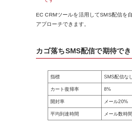
EC CRMツールを活用してSMS配信
アプローチできます。
カゴ落ちSMS配信で期待で
指標
SMS配信な
カート復帰率
8%
開封率
メール20%
平均到達時間
メール数時