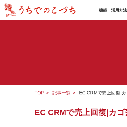
機能
活用方
TOP
>
記事一覧
>
EC CRMで売上回復|
EC CRMで売上回復|カ