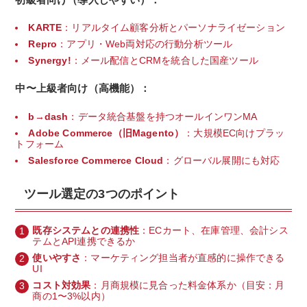
KARTE
：リアルタイム顧客分析とパーソナライゼーション
Repro
：アプリ・Web両対応の行動分析ツール
Synergy!
：メール配信とCRMを統合した国産ツール
中〜上級者向け（高機能）：
b→dash
：データ統合基盤を持つオールインワンMA
Adobe Commerce（旧Magento）
：大規模EC向けプラッ
トフォーム
Salesforce Commerce Cloud
：グローバル展開にも対応
ツール選定の3つのポイント
既存システムとの連携性
：ECカート、在庫管理、会計シス
テムとAPI連携できるか
使いやすさ
：マーケティング担当者が直感的に操作できる
UI
コスト対効果
：月商規模に見合った料金体系か（目安：月
商の1〜3%以内）