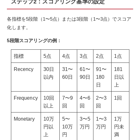
ステップ2：スコアリング基準の設定
各指標を5段階（1〜5点）または3段階（1〜3点）でスコア
化します。
5段階スコアリングの例：
指標
5点
4点
3点
2点
1点
Recency
30日
31〜
61〜
91〜
181
以内
60日
90日
180
日以
日
上
Frequency
10回
7〜9
4〜6
2〜3
1回
以上
回
回
回
Monetary
10万
5〜
3〜5
1〜3
1万
円以
10万
万円
万円
円未
上
円
満