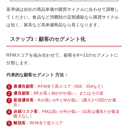
基準値は自社の商品単価や購買サイクルに合わせて調整し
てください。食品など消費財の定期通販なら購買サイクル
は短く、家具など高単価商品なら長くなります。
ステップ3：顧客のセグメント化
RFMスコアを組み合わせて、顧客を8〜11のセグメントに
分類します。
代表的な顧客セグメント 方法：
最優良顧客
：RFM全て高スコア（555、554など）
優良顧客
：RFが高くMがやや低い、またはその逆
新規優良客
：Rが高いがFとMが低い（購入1〜2回だが最
近）
休眠リスク客
：FMは高いがRが低い（以前は優良だが最近
購入なし）
離脱客
：RFM全て低スコア