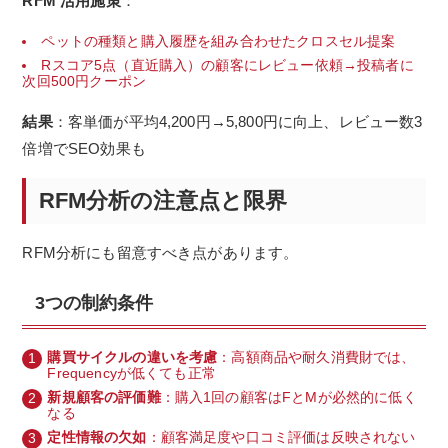
RFM 活用施策
：
ペットの種類と購入履歴を組み合わせたクロスセル提案
Rスコア5点（直近購入）の顧客にレビュー依頼→投稿者に
次回500円クーポン
結果
：客単価が平均4,200円→5,800円に向上、レビュー数3
倍増でSEO効果も
RFM分析の注意点と限界
RFM分析にも留意すべき点があります。
3つの制約条件
購買サイクルの違いを考慮
：高額商品や耐久消費財では、
Frequencyが低くても正常
新規顧客の評価難
：購入1回の顧客はFとMが必然的に低く
なる
定性情報の欠如
：顧客満足度や口コミ評価は反映されない