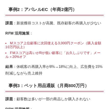
事例2：アパレルEC（年商2億円）
課題
：新規獲得コストが高騰、既存顧客の再購入が少ない
RFM 活用施策
：
Mスコア上位顧客に次回使える3,000円クーポン（購入金額
10万円以上）
FMスコアは高いがRが低い顧客に「お久しぶりです」メー
ル＋20%オフ
結果
：休眠客の再購入率が8%→18%に向上、広告費を15%
削減しながら売上維持
事例3：ペット用品通販（月商800万円）
課題
：顧客数は多いが一部の商品しか購入されない