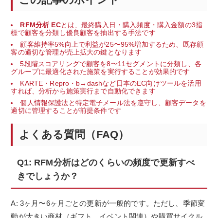
RFM分析 EC
とは、最終購入日・購入頻度・購入金額の3指
標で顧客を分類し優良顧客を抽出する手法です
顧客維持率5%向上で利益が25〜95%増加するため、既存顧
客の適切な管理が売上拡大の鍵となります
5段階スコアリングで顧客を8〜11セグメントに分類し、各
グループに最適化された施策を実行することが効果的です
KARTE・Repro・b→dashなど日本のEC向けツールを活用
すれば、分析から施策実行まで自動化できます
個人情報保護法と特定電子メール法を遵守し、顧客データを
適切に管理することが前提条件です
よくある質問（FAQ）
Q1: RFM分析はどのくらいの頻度で更新すべ
きでしょうか？
A: 3ヶ月〜6ヶ月ごとの更新が一般的です。ただし、季節変
動が大きい商材（ギフト、イベント関連）や購買サイクル