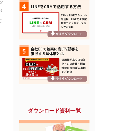
ッ
が
な
、
ダウンロード資料一覧