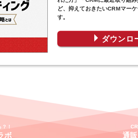
れた方」「CRMに最近取り組
ど、抑えておきたいCRMマー
す。
ダウンロ
る？！
C
ラボ
通販