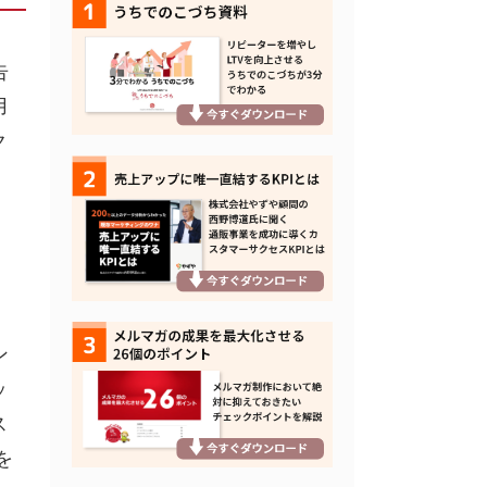
告
用
ク
ン
ッ
ス
を