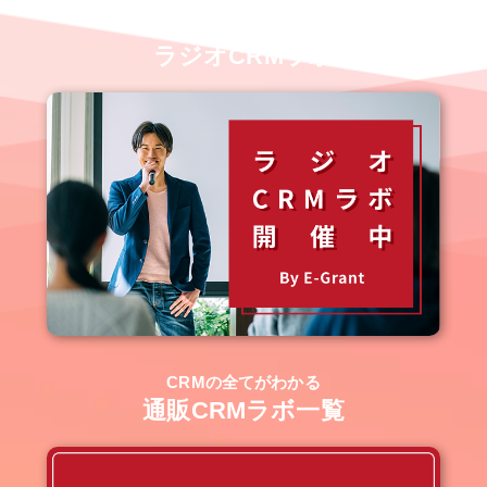
業界裏情報も聞ける？！
ラジオCRMラボ
CRMの全てがわかる
通販CRMラボ一覧