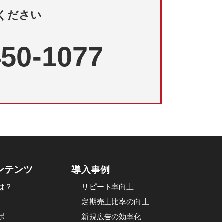
ください
450-1077
ンテンツ
導入事例
は？
リピート率向上
定期売上比率の向上
ボ
新規広告の効率化