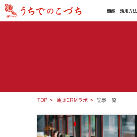
機能
活用方
TOP
>
通販CRMラボ
>
記事一覧