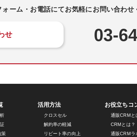
フォーム・お電話にてお気軽にお問い合わせ
03-6
わせ
覧
活用方法
お役立ちコ
析
クロスセル
通販CRMと
証
解約率の軽減
CRMとは？
施策
リピート率の向上
通販CRMラ