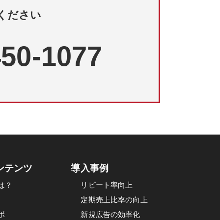
ください
450-1077
ンテンツ
導入事例
は？
リピート率向上
定期売上比率の向上
ボ
新規広告の効率化