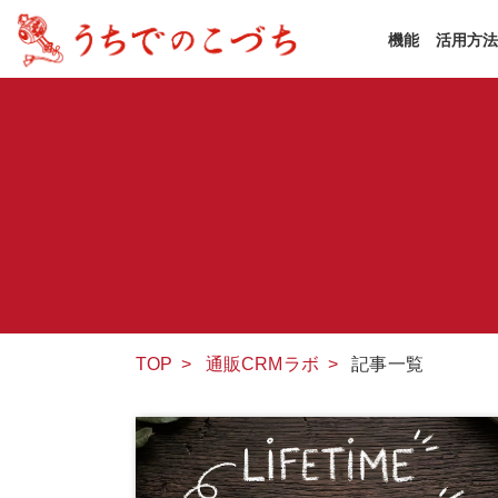
機能
活用方
TOP
>
通販CRMラボ
>
記事一覧