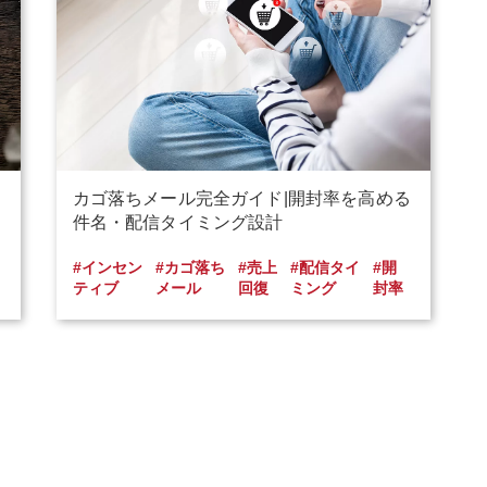
カゴ落ちメール完全ガイド|開封率を高める
件名・配信タイミング設計
#インセン
#カゴ落ち
#売上
#配信タイ
#開
ティブ
メール
回復
ミング
封率