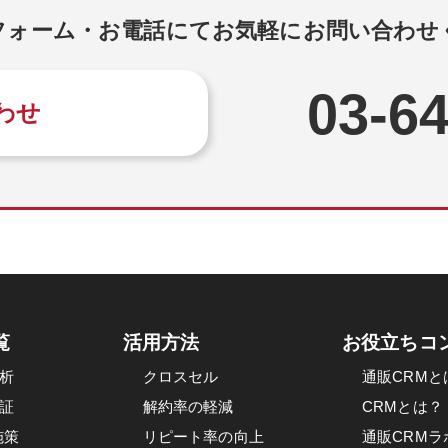
フォーム・お電話にてお気軽にお問い合わせ
03-6
わせ
覧
活用方法
お役立ちコ
析
クロスセル
通販CRMと
証
解約率の軽減
CRMとは？
施策
リピート率の向上
通販CRMラ