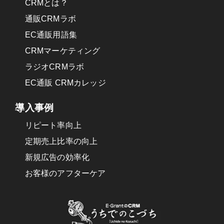
CRMとは？
(4)外部への委託
通販CRMラボ
当社は、お預かりした個人情報を外部へ委託す
EC通販用語集
る場合がございます。
CRMマーケティング
その場合は、同様に個人情報保護に関する取り
ラジオCRMラボ
決めを行う事とし、契約にあたっては取得情報
EC通販 CRMカレッジ
が適正に管理されるよう確保します。
(5)個人情報の安全管理
導入事例
リピート率向上
当社は、個人情報を取り扱うに当たり、個人情
報を安全に管理するため、以下のような措置を
定期売上比率の向上
適切に実施するよう努めます。
新規広告の効率化
お客様のアフターケア
[1]技術的な保護措置
・個人情報へのアクセス管理、持出し手段の制
限、外部からの不正アクセスの防止等に適切な