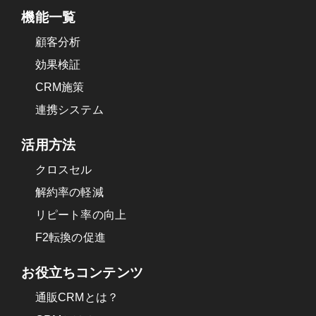
機能一覧
の確保
顧客分析
(3)個人情報の提供
効果検証
当社は、お預かりした個人情報は以下の場合を
CRM施策
除き、第三者に開示したり、提供することは一
連携システム
切いたしません。
a.ご利用者の同意がある場合
活用方法
b.法令等により提供を求められた場合
クロスセル
c.サービス提供の為に弊社が必要と判断した場合
解約率の軽減
d.統計的なデータとして、お客さま個人を識別で
リピート率の向上
きない状態に加工した場合
e.第三者との紛争解決のため、または弊社サービ
F2転換の促進
スのご利用者もしくは第三者の権利や利益等を
お役立ちコンテンツ
守るために情報提供が必要と弊社が判断した場
合
通販CRMとは？