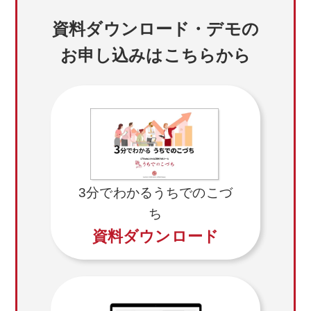
この場合、本サイトにおけるサービスをご利用
資料ダウンロード・デモの
になれないことがございますので、あらかじめ
お申し込みはこちらから
ご了承ください。
1.個人情報の取扱いについて
(1)個人情報
個人情報とは、本サイトを通じてご利用者から
ご提供いただく氏名、住所、電話番号、電子メ
ールアドレス等、ご利用者個人を識別できる情
3分でわかるうちでのこづ
報を意味します。また、これらのうちの１つ或
ち
いは２つ以上を組合すことによって、特定の個
資料ダウンロード
人を識別する、或いは識別し得る情報を指すも
のと致します。なお、本人とは、上記の個人情
報から識別され得るご本人のことを指すものと
致します。