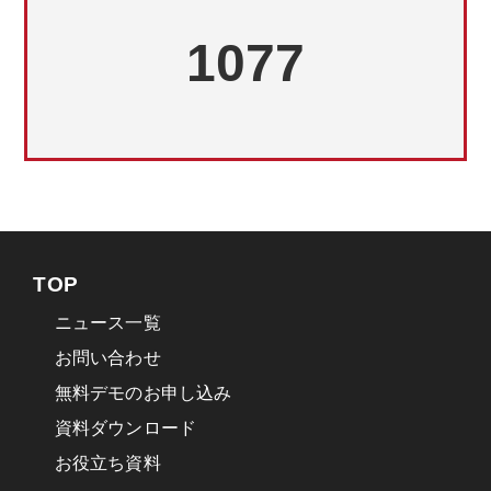
・弊社製品のアフターサービスの提供
1077
・弊社サービス等に関する催物開催、新商品の
ご案内の送付
・弊社サービスに関する各種お問い合わせへの
対応
・アンケートをもとにした製品やサービスを向
上させるための分析
・弊社サービスに対する支払いの処理及び管理
・弊社サービスの利用状況等に関する調査・分
TOP
析
ニュース一覧
・弊社の既存サービス、新サービスに関する研
お問い合わせ
究開発
無料デモのお申し込み
・新サービスその他の各種サービスのご案内や
お知らせをお届けする等、マーケティングでの
資料ダウンロード
利用
お役立ち資料
・弊社サービスに関する不正利用防止や安全性