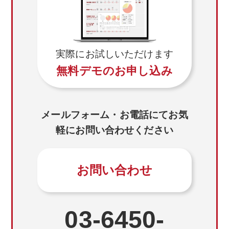
(2)個人情報の利用目的
ご利用者の個人情報は、各種お問い合わせ、採
実際にお試しいただけます
用ページからのエントリー(登録)等、本サイトに
無料デモのお申し込み
おけるサービスの提供に必要な場合にのみご提
供いただきます。 ご利用者にご提供いただいた
個人情報は、明示した利用目的の範囲内で利用
するものとし、個人情報をご利用者の同意なく
メールフォーム・お電話にてお気
利用目的以外に利用することはございません。
軽にお問い合わせください
ただし、サービス向上のために必要な範囲で統
計データ、匿名加工情報、マーケティングデー
お問い合わせ
タとして、ご利用者を識別できない状態で利用
することがございます。
・お客様と当社との間で締結したサービスに関
03-6450-
する契約の履行
・お客様との商談、打合せのための連絡