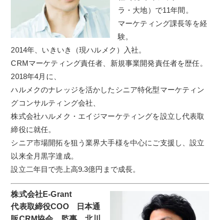
ラ・大地）で11年間。
マーケティング課長等を経
験。
2014年、いきいき（現ハルメク）入社。
CRMマーケティング責任者、新規事業開発責任者を歴任。
2018年4月に、
ハルメクのナレッジを活かしたシニア特化型マーケティン
グコンサルティング会社、
株式会社ハルメク・エイジマーケティングを設立し代表取
締役に就任。
シニア市場開拓を狙う業界大手様を中心にご支援し、設立
以来全月黒字達成。
設立二年目で売上高9.3億円まで成長。
株式会社E-Grant
代表取締役COO 日本通
販CRM協会 監事
北川