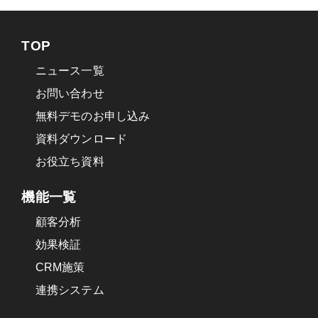
の確保
(3)個人情報の提供
TOP
当社は、お預かりした個人情報は以下の場合を
ニュース一覧
除き、第三者に開示したり、提供することは一
お問い合わせ
切いたしません。
a.ご利用者の同意がある場合
無料デモのお申し込み
b.法令等により提供を求められた場合
資料ダウンロード
c.サービス提供の為に弊社が必要と判断した場合
お役立ち資料
d.統計的なデータとして、お客さま個人を識別で
きない状態に加工した場合
機能一覧
e.第三者との紛争解決のため、または弊社サービ
スのご利用者もしくは第三者の権利や利益等を
顧客分析
守るために情報提供が必要と弊社が判断した場
効果検証
合
CRM施策
(4)外部への委託
連携システム
当社は、お預かりした個人情報を外部へ委託す
る場合がございます。