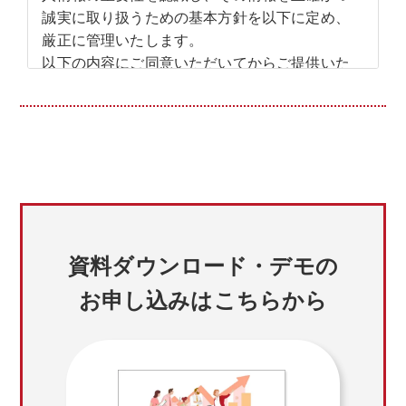
誠実に取り扱うための基本方針を以下に定め、
厳正に管理いたします。
以下の内容にご同意いただいてからご提供いた
だきますようお願い致します。
なお、ご利用者が個人情報のご提供をご希望さ
れない場合、ご利用者ご自身のご判断により、
個人情報のご提供を拒否いただくことができま
す。
この場合、本サイトにおけるサービスをご利用
になれないことがございますので、あらかじめ
ご了承ください。
資料ダウンロード・デモの
1.個人情報の取扱いについて
お申し込みはこちらから
(1)個人情報
個人情報とは、本サイトを通じてご利用者から
ご提供いただく氏名、住所、電話番号、電子メ
ールアドレス等、ご利用者個人を識別できる情
報を意味します。また、これらのうちの１つ或