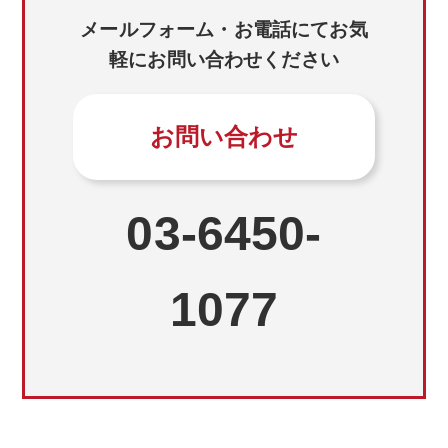
する契約の履行
メールフォーム・お電話にてお気
・お客様との商談、打合せのための連絡
軽にお問い合わせください
・弊社製品のアフターサービスの提供
・弊社サービス等に関する催物開催、新商品の
ご案内の送付
お問い合わせ
・弊社サービスに関する各種お問い合わせへの
対応
・アンケートをもとにした製品やサービスを向
03-6450-
上させるための分析
・弊社サービスに対する支払いの処理及び管理
・弊社サービスの利用状況等に関する調査・分
1077
析
・弊社の既存サービス、新サービスに関する研
究開発
・新サービスその他の各種サービスのご案内や
お知らせをお届けする等、マーケティングでの
利用
・弊社サービスに関する不正利用防止や安全性