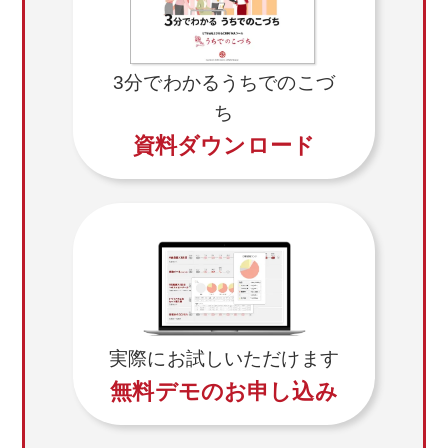
いは２つ以上を組合すことによって、特定の個
人を識別する、或いは識別し得る情報を指すも
のと致します。なお、本人とは、上記の個人情
3分でわかるうちでのこづ
報から識別され得るご本人のことを指すものと
ち
致します。
資料ダウンロード
(2)個人情報の利用目的
ご利用者の個人情報は、各種お問い合わせ、採
用ページからのエントリー(登録)等、本サイトに
おけるサービスの提供に必要な場合にのみご提
供いただきます。 ご利用者にご提供いただいた
個人情報は、明示した利用目的の範囲内で利用
するものとし、個人情報をご利用者の同意なく
利用目的以外に利用することはございません。
ただし、サービス向上のために必要な範囲で統
実際にお試しいただけます
計データ、匿名加工情報、マーケティングデー
無料デモのお申し込み
タとして、ご利用者を識別できない状態で利用
することがございます。
・お客様と当社との間で締結したサービスに関