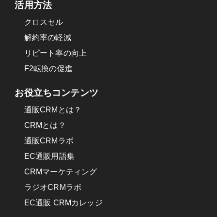
活用方法
その場合は、同様に個人情報保護に関する取り
クロスセル
決めを行う事とし、契約にあたっては取得情報
が適正に管理されるよう確保します。
解約率の軽減
(5)個人情報の安全管理
リピート率の向上
当社は、個人情報を取り扱うに当たり、個人情
F2転換の促進
報を安全に管理するため、以下のような措置を
適切に実施するよう努めます。
お役立ちコンテンツ
[1]技術的な保護措置
通販CRMとは？
・個人情報へのアクセス管理、持出し手段の制
CRMとは？
限、外部からの不正アクセスの防止等に適切な
措置を講じることにより、個人情報への不正な
通販CRMラボ
アクセスや個人情報の漏えい、滅失、き損の防
EC通販用語集
止に努めます。
CRMマーケティング
・外部からの不正アクセスの防止のための措置
ラジオCRMラボ
に努めます。
EC通販 CRMカレッジ
[2]組織的な保護措置